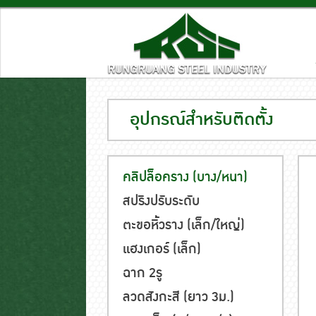
อุปกรณ์สำหรับติดตั้ง
คลิปล็อคราง (บาง/หนา)
สปริงปรับระดับ
ตะขอหิ้วราง (เล็ก/ใหญ่)
แฮงเกอร์ (เล็ก)
ฉาก 2รู
ลวดสังกะสี (ยาว 3ม.)